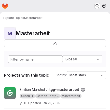
Homepage
Skip to main content
M
Explore
Topics
Masterarbeit
Masterarbeit
M
BibTeX
Projects with this topic
Most stars
Sort by:
View itgg-masterarbeit project
Emilien Marchet /
itgg-masterarbeit
Green IT
Carbon Footp...
Masterarbeit
0
Updated
Jan 29, 2025